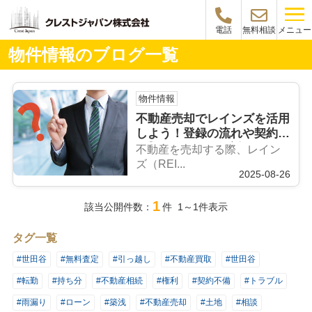
メニュー
電話
無料相談
物件情報のブログ一覧
物件情報
不動産売却でレインズを活用
しよう！登録の流れや契約の
種類についても解説
不動産を売却する際、レイン
ズ（REI...
2025-08-26
1
該当公開件数：
件 1～1件表示
タグ一覧
#世田谷
#無料査定
#引っ越し
#不動産買取
#世田谷
#転勤
#持ち分
#不動産相続
#権利
#契約不備
#トラブル
#雨漏り
#ローン
#築浅
#不動産売却
#土地
#相談