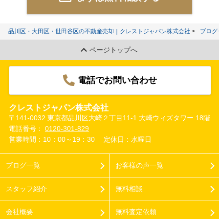
品川区・大田区・世田谷区の不動産売却｜クレストジャパン株式会社
ブログ
ページトップへ
電話でお問い合わせ
クレストジャパン株式会社
〒141-0032 東京都品川区大崎２丁目11-1 大崎ウィズタワー 18階
電話番号：
0120-301-829
営業時間：10：00～19：30
定休日：水曜日
ブログ一覧
お客様の声一覧
スタッフ紹介
無料相談
会社概要
無料査定依頼