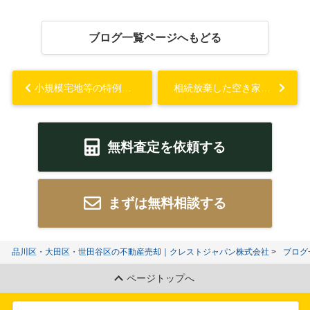
ブログ一覧ページへもどる
小規模宅地等の特例で相続税は安くなる？適用要件や注意点についても解説...
相続放棄した空き家の管理義務は？処分方法や注意点についても解説...
無料査定を依頼する
まずは無料相談する
品川区・大田区・世田谷区の不動産売却｜クレストジャパン株式会社
ブログ
ページトップへ