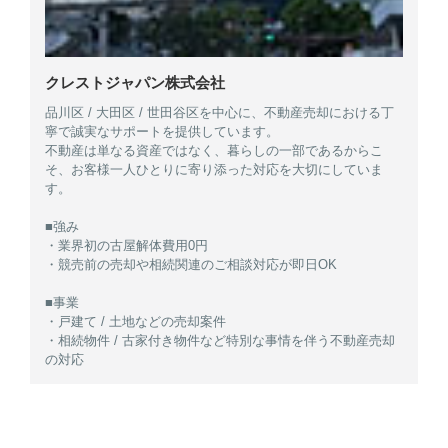
クレストジャパン株式会社
品川区 / 大田区 / 世田谷区を中心に、不動産売却における丁
寧で誠実なサポートを提供しています。
不動産は単なる資産ではなく、暮らしの一部であるからこ
そ、お客様一人ひとりに寄り添った対応を大切にしていま
す。
■強み
・業界初の古屋解体費用0円
・競売前の売却や相続関連のご相談対応が即日OK
■事業
・戸建て / 土地などの売却案件
・相続物件 / 古家付き物件など特別な事情を伴う不動産売却
の対応